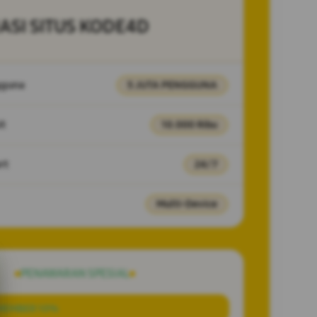
ASI SITUS KODE4D
gguna
5 JUTA PENGGUNA
it
10.000 Ribu
rt
24/7
Multi-Device
PENAWARAN SPESIAL
MEMBER 10%