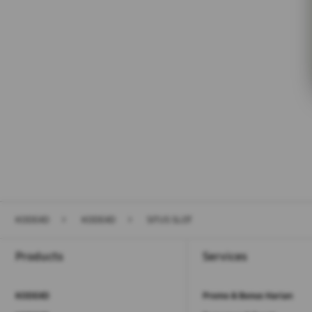
Layer Popup Close
KODE4D
>
KODE4D
>
SITUS SLOT
Footer Navigation
Products
Services
KODE4D
Promo & Bonus Harian