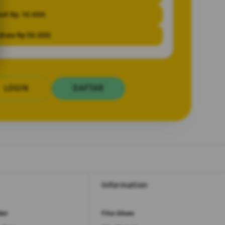
it Rp. 10.000
draw Rp 50.000
LOGIN
DAFTAR
Information
ber
Fitur Akses